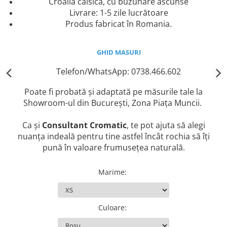
Croailă calsică, cu buzunare ascunse
Livrare: 1-5 zile
lucrătoare
Produs fabricat în Romania.
GHID MASURI
Telefon/WhatsApp: 0738.466.602
Poate fi probată și adaptată pe măsurile tale la
Showroom-ul din București, Zona Piața Muncii.
Ca și
Consultant Cromatic
, te pot ajuta să alegi
nuanța indeală pentru tine astfel încât rochia să îți
pună în valoare frumusețea naturală.
Marime
:
Culoare
: