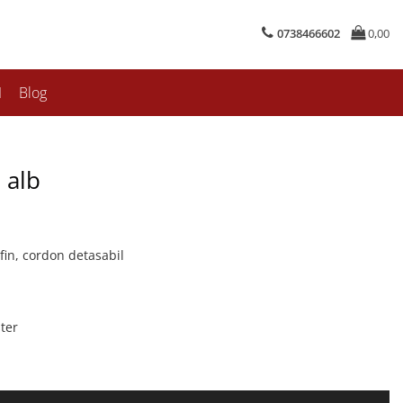
0738466602
0,00
I
Blog
 alb
 fin, cordon detasabil
ter