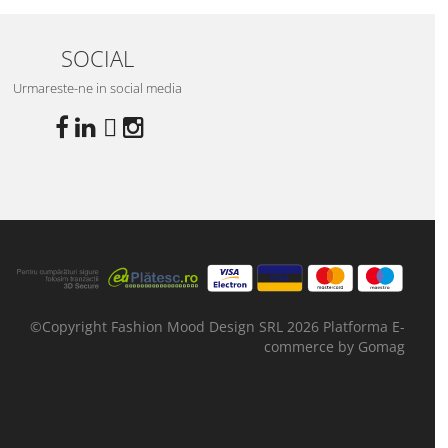
SOCIAL
Urmareste-ne in social media
©Copyright Fashion Mood Design SRL 2026
Platforma E-
commerce by Gomag