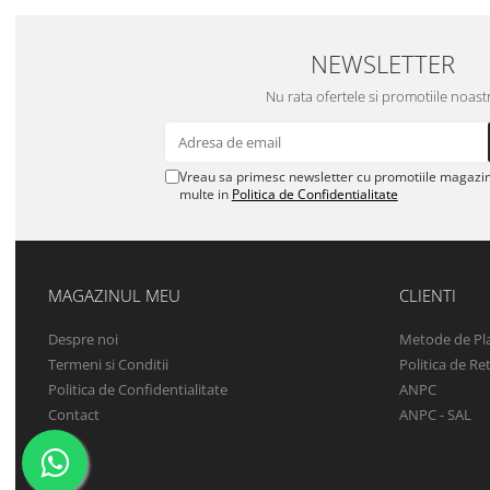
NEWSLETTER
Nu rata ofertele si promotiile noast
Vreau sa primesc newsletter cu promotiile magazinu
multe in
Politica de Confidentialitate
MAGAZINUL MEU
CLIENTI
Despre noi
Metode de Pl
Termeni si Conditii
Politica de Re
Politica de Confidentialitate
ANPC
Contact
ANPC - SAL