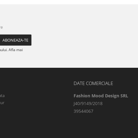
re
lui. Afla mai
DATE COMERCIALE
ata
Fashion Mood Design SRL
tur
J40/9149/2018
39544067