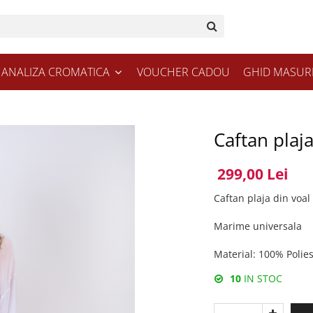
ANALIZA CROMATICA
VOUCHER CADOU
GHID MASUR
Caftan plaja
299,00 Lei
Caftan plaja din voal
Marime universala
Material: 100% Polies
10
IN STOC