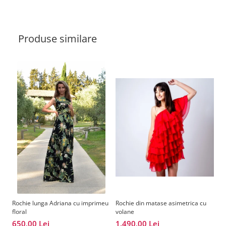
Produse similare
Rochie lunga Adriana cu imprimeu
Rochie din matase asimetrica cu
Fu
floral
volane
4
650,00 Lei
1.490,00 Lei