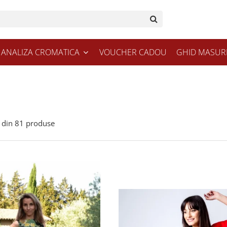
ANALIZA CROMATICA
VOUCHER CADOU
GHID MASUR
din
81
produse