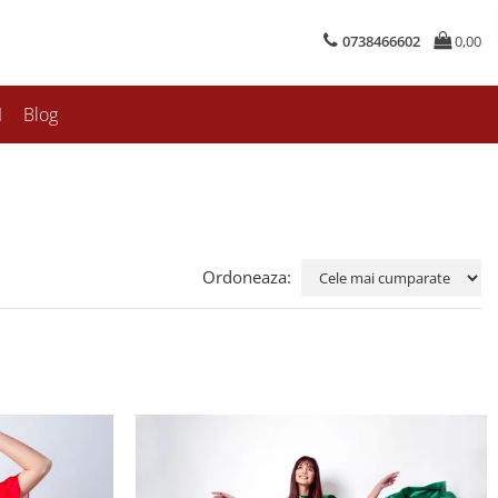
0738466602
0,00
I
Blog
Ordoneaza: