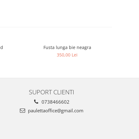
ld
Fusta lunga bie neagra
Rochie cu 
350,00 Lei
SUPORT CLIENTI
0738466602
paulettaoffice@gmail.com