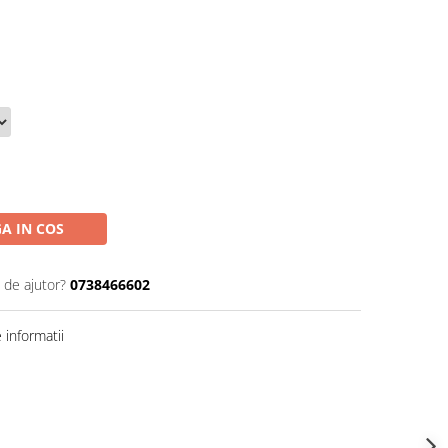
A IN COS
 de ajutor?
0738466602
informatii