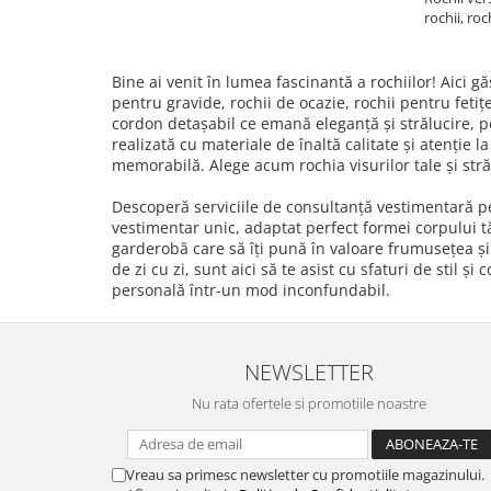
rochii, ro
Bine ai venit în lumea fascinantă a rochiilor! Aici gă
pentru gravide, rochii de ocazie, rochii pentru feti
cordon detașabil ce emană eleganță și strălucire, pe
realizată cu materiale de înaltă calitate și atenție l
memorabilă. Alege acum rochia visurilor tale și str
Descoperă serviciile de consultanță vestimentară per
vestimentar unic, adaptat perfect formei corpului tă
garderobă care să îți pună în valoare frumusețea și 
de zi cu zi, sunt aici să te asist cu sfaturi de stil
personală într-un mod inconfundabil.
NEWSLETTER
Nu rata ofertele si promotiile noastre
Vreau sa primesc newsletter cu promotiile magazinului.