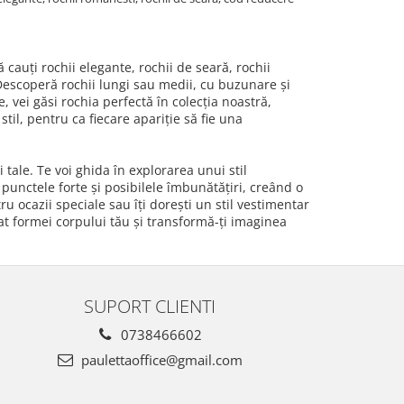
ă cauți rochii elegante, rochii de seară, rochii
. Descoperă rochii lungi sau medii, cu buzunare și
 vei găsi rochia perfectă în colecția noastră,
stil, pentru ca fiecare apariție să fie una
tale. Te voi ghida în explorarea unui stil
punctele forte și posibilele îmbunătățiri, creând o
u ocazii speciale sau îți dorești un stil vestimentar
ptat formei corpului tău și transformă-ți imaginea
SUPORT CLIENTI
0738466602
paulettaoffice@gmail.com