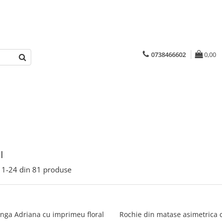
0738466602
0,00
I
1-
24
din
81
produse
unga Adriana cu imprimeu floral
Rochie din matase asimetrica 