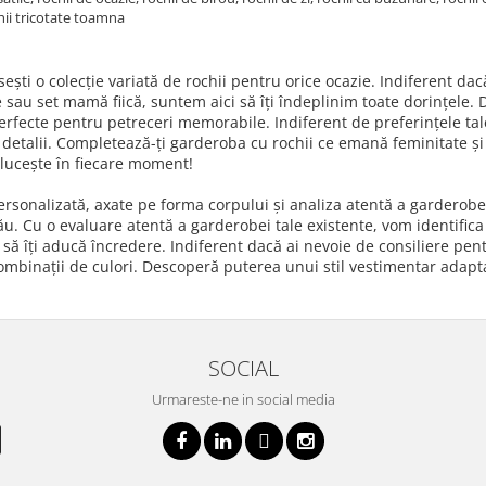
chii tricotate toamna
sești o colecție variată de rochii pentru orice ocazie. Indiferent dac
țe sau set mamă fiică, suntem aici să îți îndeplinim toate dorințele
rfecte pentru petreceri memorabile. Indiferent de preferințele tale,
a detalii. Completează-ți garderoba cu rochii ce emană feminitate și 
ălucește în fiecare moment!
sonalizată, axate pe forma corpului și analiza atentă a garderobei 
u. Cu o evaluare atentă a garderobei tale existente, vom identifica 
să îți aducă încredere. Indiferent dacă ai nevoie de consiliere pentr
 și combinații de culori. Descoperă puterea unui stil vestimentar ada
SOCIAL
Urmareste-ne in social media