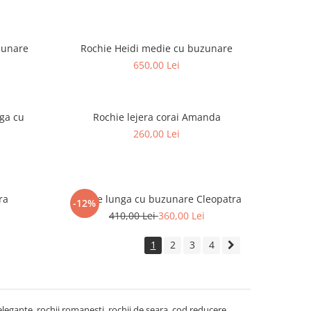
zunare
Rochie Heidi medie cu buzunare
650,00 Lei
nga cu
Rochie lejera corai Amanda
260,00 Lei
ra
Rochie lunga cu buzunare Cleopatra
-12%
410,00 Lei
360,00 Lei
1
2
3
4
i elegante, rochii romanesti, rochii de seara, cod reducere