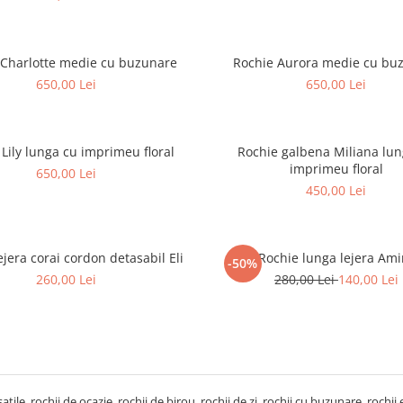
 Charlotte medie cu buzunare
Rochie Aurora medie cu bu
650,00 Lei
650,00 Lei
 Lily lunga cu imprimeu floral
Rochie galbena Miliana lu
imprimeu floral
650,00 Lei
450,00 Lei
ejera corai cordon detasabil Eli
Rochie lunga lejera Ami
-50%
260,00 Lei
280,00 Lei
140,00 Lei
atile, rochii de ocazie, rochii de birou, rochii de zi, rochii cu buzunare, rochi