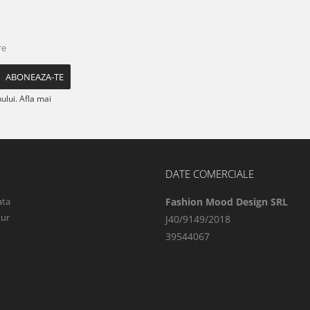
re
lui. Afla mai
DATE COMERCIALE
ata
Fashion Mood Design SRL
tur
J40/9149/2018
39544067