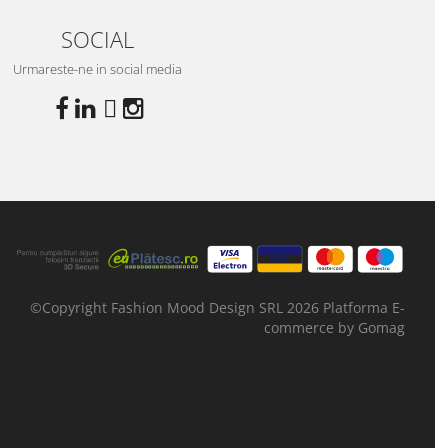
SOCIAL
Urmareste-ne in social media
©Copyright Fashion Mood Design SRL 2026
Platforma E-
commerce by Gomag