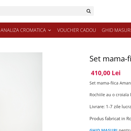
ANALIZA CROMATICA
VOUCHER CADOU
GHID MASUR
Set mama-f
410,00 Lei
Set mama-fiica Amand
Rochiile au o croiala 
Livrare: 1-7 zile lucr
Produs fabricat in 
GHID MASURI
pentru