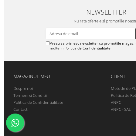
NEWSLETTER
Nu rata ofertele si promotiile noast
Vreau sa primesc newsletter cu promotiile magazinu
multe in
Politica de Confidentialitate
MAGAZINUL MEU
CLIENTI
Despre noi
Metode de Pl
Termeni si Conditii
Politica de Re
Politica de Confidentialitate
ANPC
Contact
ANPC - SAL