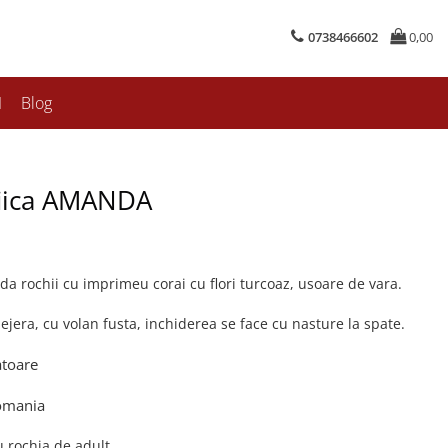
0738466602
0,00
I
Blog
iica AMANDA
a rochii cu imprimeu corai cu flori turcoaz, usoare de vara.
lejera, cu volan fusta, inchiderea se face cu nasture la spate.
atoare
Romania
 rochia de adult