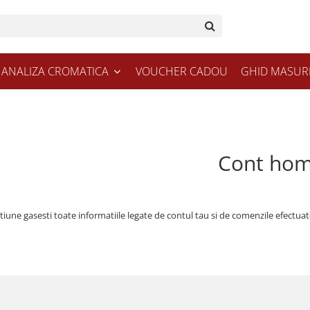
ANALIZA CROMATICA
VOUCHER CADOU
GHID MASUR
Cont ho
tiune gasesti toate informatiile legate de contul tau si de comenzile efectuat