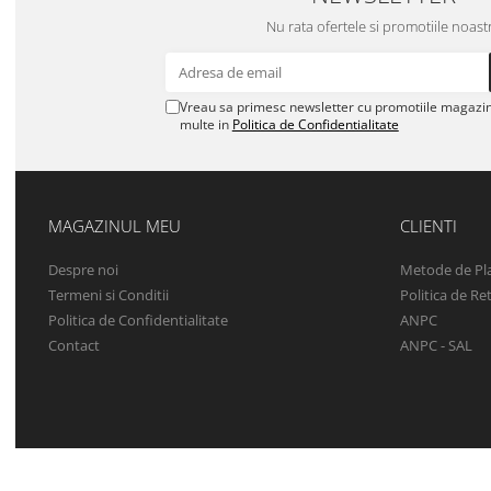
Nu rata ofertele si promotiile noast
Vreau sa primesc newsletter cu promotiile magazinu
multe in
Politica de Confidentialitate
MAGAZINUL MEU
CLIENTI
Despre noi
Metode de Pl
Termeni si Conditii
Politica de Re
Politica de Confidentialitate
ANPC
Contact
ANPC - SAL