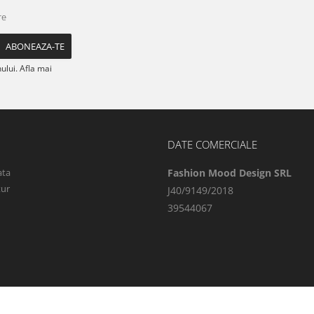
re
lui. Afla mai
DATE COMERCIALE
ata
Fashion Mood Design SRL
tur
J40/9149/2018
39544067