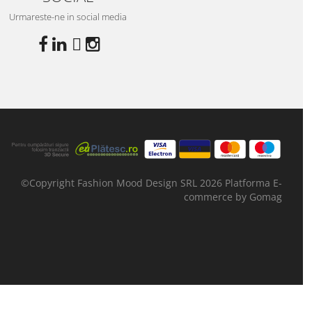
Urmareste-ne in social media
©Copyright Fashion Mood Design SRL 2026
Platforma E-
commerce by Gomag