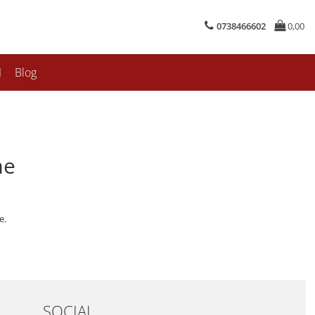
0738466602
0,00
I
Blog
me
e.
SOCIAL