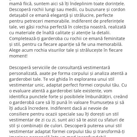
mamă fiică, suntem aici să îți îndeplinim toate dorințele.
Descoperă rochii lungi sau medii, cu buzunare și cordon
detașabil ce emană eleganță și strălucire, perfecte
pentru petreceri memorabile. Indiferent de preferințele
tale, vei găsi rochia perfectă în colecția noastră, realizată
cu materiale de înaltă calitate și atenție la detalii.
Completează-ți garderoba cu rochii ce emană feminitate
și stil, pentru ca fiecare apariție să fie una memorabilă.
Alege acum rochia visurilor tale și strălucește în fiecare
moment!
Descoperă serviciile de consultanță vestimentară
personalizată, axate pe forma corpului și analiza atentă a
garderobei tale. Te voi ghida în explorarea unui stil
vestimentar unic, adaptat perfect formei corpului tău. Cu
o evaluare atentă a garderobei tale existente, vom
identifica punctele forte și posibilele îmbunătățiri, creând
o garderobă care să îți pună în valoare frumusețea și să
îți aducă încredere. Indiferent dacă ai nevoie de
consiliere pentru ocazii speciale sau îți dorești un stil
vestimentar de zi cu zi, sunt aici să te asist cu sfaturi de
stil și combinații de culori. Descoperă puterea unui stil
vestimentar adaptat formei corpului tău și transformă-ți